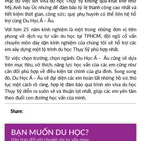
Mặc dù việc xin visa du học Thụy Sỹ không quá khắt khe như
Mỹ, Anh hay Úc nhưng để đảm bảo tỷ lệ thành công cao nhất và
tiết kiệm thời gian, công sức; quý phụ huynh có thể liên hệ hỗ
trợ cùng Du Học Á – Âu.
Với hơn 25 năm kinh nghiệm là một trong những đơn vị tiên
phong về dịch vụ tư vấn du học tại TPHCM, đội ngũ cố vấn
chuyên môn dày dặn kinh nghiệm của chúng tôi sẽ hỗ trợ các
em xây dựng một lộ trình du học Thụy Sỹ phù hợp nhất.
Từ việc chọn trường, chọn ngành; Du Học Á – Âu cũng sẽ dựa
trên mục tiêu, sở thích, năng lực học vấn của các em cũng như
cân đối phù hợp về điều kiện tài chính của gia đình. Song song
đó, Du Học Á – Âu sẽ đại diện các em hoàn tất những hồ sơ, thủ
tục một cách rõ ràng, hợp lệ đảm bảo quá trình xin visa du học
Thụy Sỹ diễn ra suôn sẻ và thuận lợi nhất, giúp các em yên tâm
theo đuổi con đường học vấn của mình.
Share:
BẠN MUỐN DU HỌC?
Hãy trao đổi với chuyên gia tư vấn ngay .