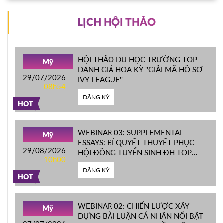
LỊCH HỘI THẢO
HỘI THẢO DU HỌC TRƯỜNG TOP
Mỹ
DANH GIÁ HOA KỲ ''GIẢI MÃ HỒ SƠ
29/07/2026
IVY LEAGUE''
08h54
ĐĂNG KÝ
HOT
WEBINAR 03: SUPPLEMENTAL
Mỹ
ESSAYS: BÍ QUYẾT THUYẾT PHỤC
29/08/2026
HỘI ĐỒNG TUYỂN SINH ĐH TOP
10h00
ĐẦU MỸ
ĐĂNG KÝ
HOT
WEBINAR 02: CHIẾN LƯỢC XÂY
Mỹ
DỰNG BÀI LUẬN CÁ NHÂN NỔI BẬT