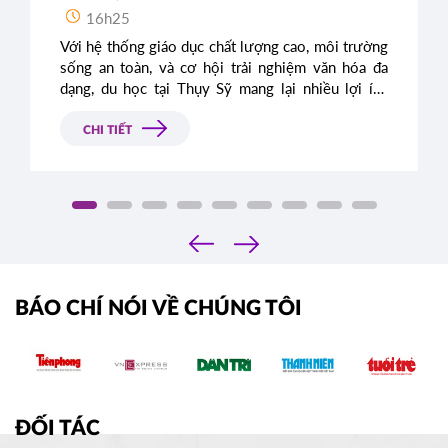
16h25
Với hệ thống giáo dục chất lượng cao, môi trường
sống an toàn, và cơ hội trải nghiệm văn hóa đa
dạng, du học tại Thụy Sỹ mang lại nhiều lợi ích
vượt trội. Dưới đây là những kinh nghiệm quý báu
mà bạn cần biết trước khi lên đường du học Thụy
CHI TIẾT
Sỹ.
‹
›
BÁO CHÍ NÓI VỀ CHÚNG TÔI
ĐỐI TÁC