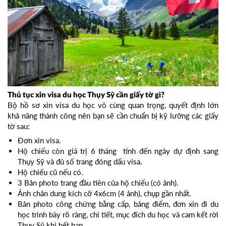
Thủ tục xin visa du học Thụy Sỹ cần giấy tờ gì?
Bộ hồ sơ xin visa du học vô cùng quan trọng, quyết định lớn
khả năng thành công nên bạn sẽ cần chuẩn bị kỹ lưỡng các giấy
tờ sau:
Đơn xin visa.
Hộ chiếu còn giá trị 6 tháng tính đến ngày dự định sang
Thụy Sỹ và đủ số trang đóng dấu visa.
Hộ chiếu cũ nếu có.
3 Bản photo trang đầu tiên của hộ chiếu (có ảnh).
Ảnh chân dung kích cỡ 4x6cm (4 ảnh), chụp gần nhất.
Bản photo công chứng bằng cấp, bảng điểm, đơn xin đi du
học trình bày rõ ràng, chi tiết, mục đích du học và cam kết rời
Thụy Sỹ khi hết hạn.