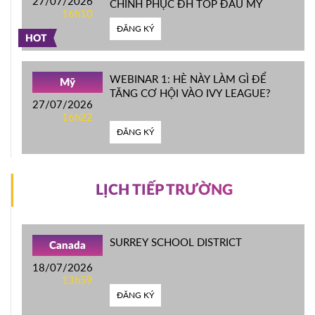
27/07/2026
CHINH PHỤC ĐH TOP ĐẦU MỸ
16h10
ĐĂNG KÝ
HOT
WEBINAR 1: HÈ NÀY LÀM GÌ ĐỂ
Mỹ
TĂNG CƠ HỘI VÀO IVY LEAGUE?
27/07/2026
16h22
ĐĂNG KÝ
LỊCH TIẾP TRƯỜNG
SURREY SCHOOL DISTRICT
Canada
18/07/2026
13h59
ĐĂNG KÝ