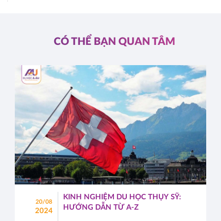
CÓ THỂ BẠN QUAN TÂM
KINH NGHIỆM DU HỌC THỤY SỸ:
20/08
HƯỚNG DẪN TỪ A-Z
2024