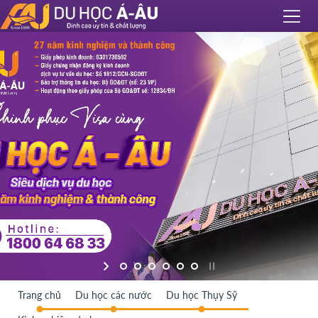
Trang chủ
Du học các nước
Du học Thụy Sỹ