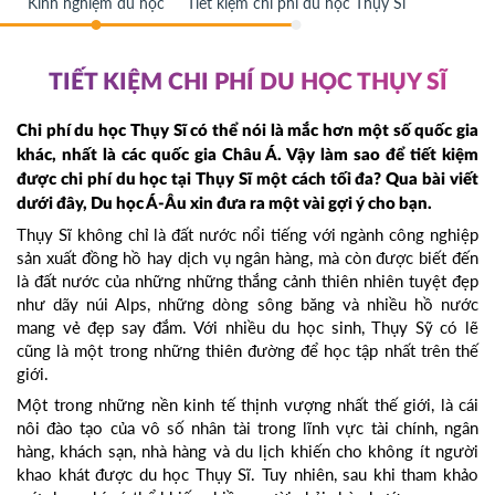
Kinh nghiệm du học
Tiết kiệm chi phí du học Thụy Sĩ
TIẾT KIỆM CHI PHÍ DU HỌC THỤY SĨ
Chi phí du học Thụy Sĩ có thể nói là mắc hơn một số quốc gia
khác, nhất là các quốc gia Châu Á. Vậy làm sao để tiết kiệm
được chi phí du học tại Thụy Sĩ một cách tối đa? Qua bài viết
dưới đây, Du học Á-Âu xin đưa ra một vài gợi ý cho bạn.
Thụy Sĩ không chỉ là đất nước nổi tiếng với ngành công nghiệp
sản xuất đồng hồ hay dịch vụ ngân hàng, mà còn được biết đến
là đất nước của những những thắng cảnh thiên nhiên tuyệt đẹp
như dãy núi Alps, những dòng sông băng và nhiều hồ nước
mang vẻ đẹp say đắm. Với nhiều du học sinh, Thụy Sỹ có lẽ
cũng là một trong những thiên đường để học tập nhất trên thế
giới.
Một trong những nền kinh tế thịnh vượng nhất thế giới, là cái
nôi đào tạo của vô số nhân tài trong lĩnh vực tài chính, ngân
hàng, khách sạn, nhà hàng và du lịch khiến cho không ít người
khao khát được du học Thụy Sĩ. Tuy nhiên, sau khi tham khảo