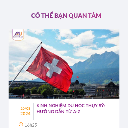
CÓ THỂ BẠN QUAN TÂM
KINH NGHIỆM DU HỌC THỤY SỸ:
20/08
HƯỚNG DẪN TỪ A-Z
2024
16h25