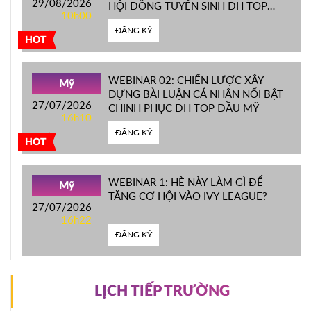
29/08/2026
HỘI ĐỒNG TUYỂN SINH ĐH TOP
10h00
ĐẦU MỸ
ĐĂNG KÝ
HOT
WEBINAR 02: CHIẾN LƯỢC XÂY
Mỹ
DỰNG BÀI LUẬN CÁ NHÂN NỔI BẬT
27/07/2026
CHINH PHỤC ĐH TOP ĐẦU MỸ
16h10
ĐĂNG KÝ
HOT
WEBINAR 1: HÈ NÀY LÀM GÌ ĐỂ
Mỹ
TĂNG CƠ HỘI VÀO IVY LEAGUE?
27/07/2026
16h22
ĐĂNG KÝ
LỊCH TIẾP TRƯỜNG