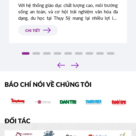
Với hệ thống giáo dục chất lượng cao, môi trường
sống an toàn, và cơ hội trải nghiệm văn hóa đa
dạng, du học tại Thụy Sỹ mang lại nhiều lợi ích
vượt trội. Dưới đây là những kinh nghiệm quý báu
mà bạn cần biết trước khi lên đường du học Thụy
CHI TIẾT
Sỹ.
‹
›
BÁO CHÍ NÓI VỀ CHÚNG TÔI
ĐỐI TÁC