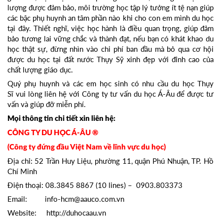
lượng được đảm bảo, môi trường học tập lý tưởng ít tệ nạn giúp
các bậc phụ huynh an tâm phần nào khi cho con em mình du học
tại đây. Thiết nghĩ, việc học hành là điều quan trọng, giúp đảm
bảo tương lai vững chắc và thành đạt, nếu bạn có khát khao du
học thật sự, đừng nhìn vào chi phí ban đầu mà bỏ qua cơ hội
được du học tại đất nước Thụy Sỹ xinh đẹp với đỉnh cao của
chất lượng giáo dục.
Quý phụ huynh và các em học sinh có nhu cầu du học Thụy
Sĩ vui lòng liên hệ với Công ty tư vấn du học Á-Âu để được tư
vấn và giúp đỡ miễn phí.
Mọi thông tin chi tiết xin liên hệ:
CÔNG TY DU HỌC Á-ÂU ®
(Công ty đứng đầu Việt Nam về lĩnh vực du học)
Địa chỉ: 52 Trần Huy Liệu, phường 11, quận Phú Nhuận, TP. Hồ
Chí Minh
Điện thoại: 08.3845 8867 (10 lines) – 0903.803373
Email: info-hcm@aauco.com.vn
Website: http://duhocaau.vn