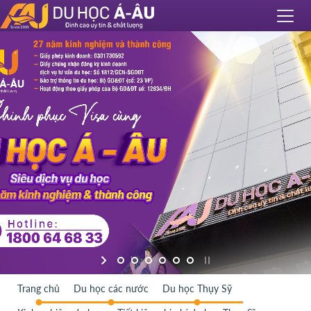
Trang chủ
Du học các nước
Du học Thụy Sỹ