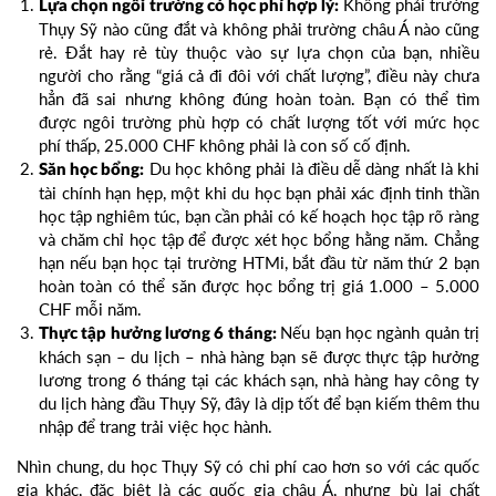
Không phải trường
Lựa chọn ngôi trường có học phí hợp lý:
Thụy Sỹ nào cũng đắt và không phải trường châu Á nào cũng
rẻ. Đắt hay rẻ tùy thuộc vào sự lựa chọn của bạn, nhiều
người cho rằng “giá cả đi đôi với chất lượng”, điều này chưa
hẳn đã sai nhưng không đúng hoàn toàn. Bạn có thể tìm
được ngôi trường phù hợp có chất lượng tốt với mức học
phí thấp, 25.000 CHF không phải là con số cố định.
Du học không phải là điều dễ dàng nhất là khi
Săn học bổng:
tài chính hạn hẹp, một khi du học bạn phải xác định tinh thần
học tập nghiêm túc, bạn cần phải có kế hoạch học tập rõ ràng
và chăm chỉ học tập để được xét học bổng hằng năm. Chẳng
hạn nếu bạn học tại trường HTMi, bắt đầu từ năm thứ 2 bạn
hoàn toàn có thể săn được học bổng trị giá 1.000 – 5.000
CHF mỗi năm.
Nếu bạn học ngành quản trị
Thực tập hưởng lương 6 tháng:
khách sạn – du lịch – nhà hàng bạn sẽ được thực tập hưởng
lương trong 6 tháng tại các khách sạn, nhà hàng hay công ty
du lịch hàng đầu Thụy Sỹ, đây là dịp tốt để bạn kiếm thêm thu
nhập để trang trải việc học hành.
Nhìn chung, du học Thụy Sỹ có chi phí cao hơn so với các quốc
gia khác, đặc biệt là các quốc gia châu Á, nhưng bù lại chất