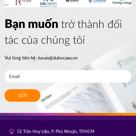
Bạn muốn
trở thành đối
tác của chúng tôi
Vui lòng liên hệ:
tuvan@duhocaau.vn
GỬI
52 Trần Huy Liệu, P. Phú Nhuận, TP.HCM