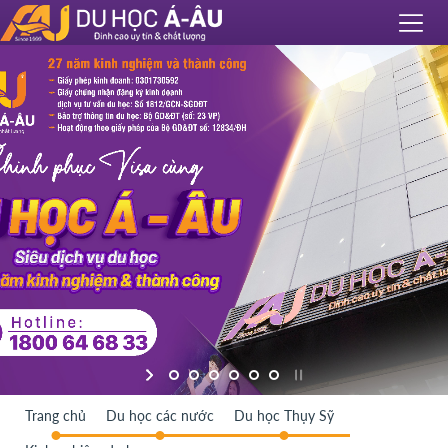
Trang chủ
Du học các nước
Du học Thụy Sỹ