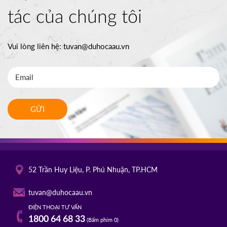
tác của chúng tôi
Vui lòng liên hệ:
tuvan@duhocaau.vn
GỬI
52 Trần Huy Liệu, P. Phú Nhuận, TP.HCM
tuvan@duhocaau.vn
ĐIỆN THOẠI TƯ VẤN
1800 64 68 33
(Bấm phím 0)