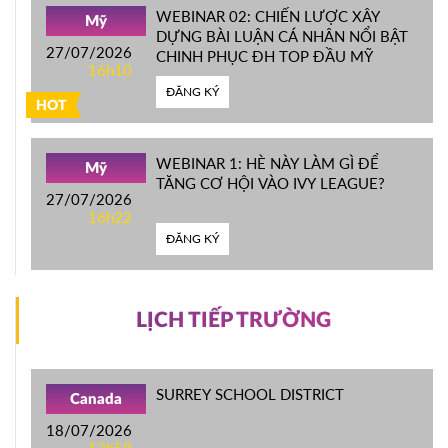
WEBINAR 02: CHIẾN LƯỢC XÂY
Mỹ
DỰNG BÀI LUẬN CÁ NHÂN NỔI BẬT
27/07/2026
CHINH PHỤC ĐH TOP ĐẦU MỸ
16h10
ĐĂNG KÝ
HOT
WEBINAR 1: HÈ NÀY LÀM GÌ ĐỂ
Mỹ
TĂNG CƠ HỘI VÀO IVY LEAGUE?
27/07/2026
16h22
ĐĂNG KÝ
LỊCH TIẾP TRƯỜNG
SURREY SCHOOL DISTRICT
Canada
18/07/2026