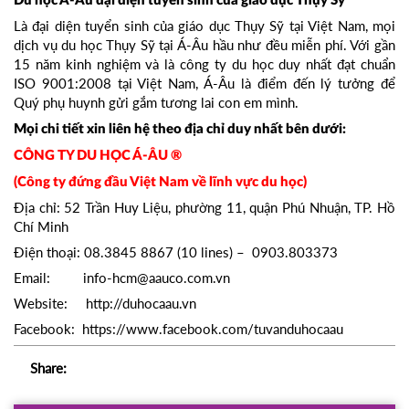
Du học Á-Âu đại diện tuyển sinh của giáo dục Thụy Sỹ
Là đại diện tuyển sinh của giáo dục Thụy Sỹ tại Việt Nam, mọi
dịch vụ du học Thụy Sỹ tại Á-Âu hầu như đều miễn phí. Với gần
15 năm kinh nghiệm và là công ty du học duy nhất đạt chuẩn
ISO 9001:2008 tại Việt Nam, Á-Âu là điểm đến lý tưởng để
Quý phụ huynh gửi gắm tương lai con em mình.
Mọi chi tiết xin liên hệ theo địa chỉ duy nhất bên dưới:
CÔNG TY DU HỌC Á-ÂU ®
(Công ty đứng đầu Việt Nam về lĩnh vực du học)
Địa chỉ: 52 Trần Huy Liệu, phường 11, quận Phú Nhuận, TP. Hồ
Chí Minh
Điện thoại: 08.3845 8867 (10 lines) – 0903.803373
Email: info-hcm@aauco.com.vn
Website: http://duhocaau.vn
Facebook:
https://www.facebook.com/tuvanduhocaau
Share: