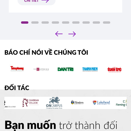
mà bạn cần biết trước khi lên đường du học Thụy
CHI TIẾT
Sỹ.
‹
›
BÁO CHÍ NÓI VỀ CHÚNG TÔI
ĐỐI TÁC
Bạn muốn
trở thành đối