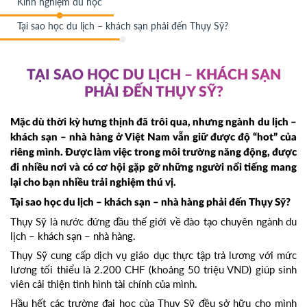
Kinh nghiệm du học
Tại sao học du lịch – khách sạn phải đến Thụy Sỹ?
TẠI SAO HỌC DU LỊCH – KHÁCH SẠN
PHẢI ĐẾN THỤY SỸ?
Mặc dù thời kỳ hưng thịnh đã trôi qua, nhưng ngành du lịch –
khách sạn – nhà hàng ở Việt Nam vẫn giữ được độ “hot” của
riêng mình. Được làm việc trong môi trường năng động, được
đi nhiều nơi và có cơ hội gặp gỡ những người nổi tiếng mang
lại cho bạn nhiều trải nghiệm thú vị.
Tại sao học du lịch – khách sạn – nhà hàng phải đến Thụy Sỹ?
Thụy Sỹ là nước đứng đầu thế giới về đào tạo chuyên ngành du
lịch – khách sạn – nhà hàng.
Thụy Sỹ cung cấp dịch vụ giáo dục thực tập trả lương với mức
lương tối thiểu là 2.200 CHF (khoảng 50 triệu VND) giúp sinh
viên cải thiện tình hình tài chính của mình.
Hầu hết các trường đại học của Thụy Sỹ đều sở hữu cho mình