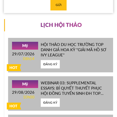
GỬI
LỊCH HỘI THẢO
HỘI THẢO DU HỌC TRƯỜNG TOP
Mỹ
DANH GIÁ HOA KỲ ''GIẢI MÃ HỒ SƠ
29/07/2026
IVY LEAGUE''
08h54
ĐĂNG KÝ
HOT
WEBINAR 03: SUPPLEMENTAL
Mỹ
ESSAYS: BÍ QUYẾT THUYẾT PHỤC
29/08/2026
HỘI ĐỒNG TUYỂN SINH ĐH TOP
10h00
ĐẦU MỸ
ĐĂNG KÝ
HOT