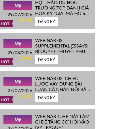
HỘI THẢO DU HỌC
Mỹ
TRƯỜNG TOP DANH GIÁ
HOA KỲ ''GIẢI MÃ HỒ SƠ
29/07/2026
IVY LEAGUE''
08h54
ĐĂNG KÝ
HOT
WEBINAR 03:
Mỹ
SUPPLEMENTAL ESSAYS:
BÍ QUYẾT THUYẾT PHỤC
29/08/2026
HỘI ĐỒNG TUYỂN SINH
10h00
ĐĂNG KÝ
ĐH TOP ĐẦU MỸ
HOT
WEBINAR 02: CHIẾN
Mỹ
LƯỢC XÂY DỰNG BÀI
LUẬN CÁ NHÂN NỔI BẬT
27/07/2026
CHINH PHỤC ĐH TOP
16h10
ĐĂNG KÝ
ĐẦU MỸ
HOT
WEBINAR 1: HÈ NÀY LÀM
Mỹ
GÌ ĐỂ TĂNG CƠ HỘI VÀO
IVY LEAGUE?
27/07/2026