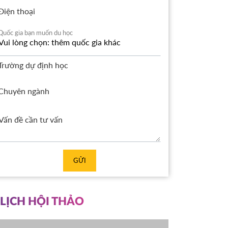
Điện thoại
Quốc gia bạn muốn du học
Trường dự định học
Chuyên ngành
GỬI
LỊCH HỘI THẢO