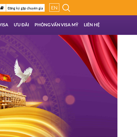
EN
Đăng ký gặp chuyên gia
VISA
ƯU ĐÃI
PHỎNG VẤN VISA MỸ
LIÊN HỆ