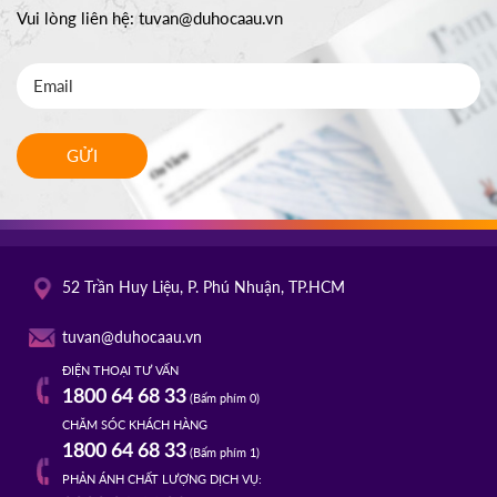
Vui lòng liên hệ:
tuvan@duhocaau.vn
GỬI
52 Trần Huy Liệu, P. Phú Nhuận, TP.HCM
tuvan@duhocaau.vn
ĐIỆN THOẠI TƯ VẤN
1800 64 68 33
(Bấm phím 0)
CHĂM SÓC KHÁCH HÀNG
1800 64 68 33
(Bấm phím 1)
PHẢN ÁNH CHẤT LƯỢNG DỊCH VỤ: