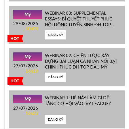
WEBINAR 03: SUPPLEMENTAL
Mỹ
ESSAYS: BÍ QUYẾT THUYẾT PHỤC
29/08/2026
HỘI ĐỒNG TUYỂN SINH ĐH TOP
10h00
ĐẦU MỸ
ĐĂNG KÝ
HOT
WEBINAR 02: CHIẾN LƯỢC XÂY
Mỹ
DỰNG BÀI LUẬN CÁ NHÂN NỔI BẬT
27/07/2026
CHINH PHỤC ĐH TOP ĐẦU MỸ
16h10
ĐĂNG KÝ
HOT
WEBINAR 1: HÈ NÀY LÀM GÌ ĐỂ
Mỹ
TĂNG CƠ HỘI VÀO IVY LEAGUE?
27/07/2026
16h22
ĐĂNG KÝ