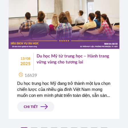
Du học Mỹ từ trung học – Hành trang
13/08
vững vàng cho tương lai
2025
16h39
Du học trung học Mỹ đang trở thành một lựa chọn 
chiến lược của nhiều gia đình Việt Nam mong 
muốn con em mình phát triển toàn diện, sẵn sàng 
hội nhập quốc tế. Với chất lượng giáo dục hàng 
đầu, môi trường học tập đa dạng và cơ hội định 
CHI TIẾT
hướng nghề nghiệp sớm, Mỹ là điểm đến lý 
tưởng để học sinh bắt đầu hành trình học tập dài 
hạn.