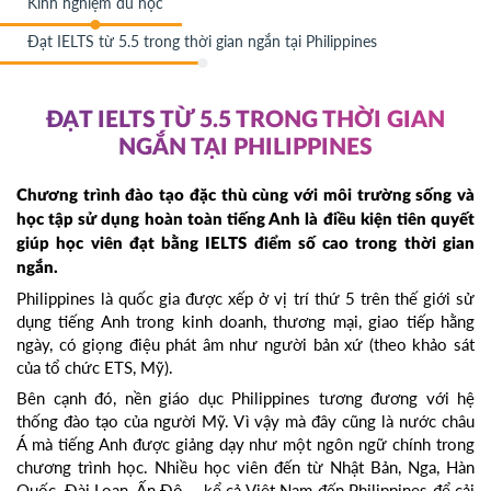
Kinh nghiệm du học
Đạt IELTS từ 5.5 trong thời gian ngắn tại Philippines
ĐẠT IELTS TỪ 5.5 TRONG THỜI GIAN
NGẮN TẠI PHILIPPINES
Chương trình đào tạo đặc thù cùng với môi trường sống và
học tập sử dụng hoàn toàn tiếng Anh là điều kiện tiên quyết
giúp học viên đạt bằng IELTS điểm số cao trong thời gian
ngắn.
Philippines là quốc gia được xếp ở vị trí thứ 5 trên thế giới sử
dụng tiếng Anh trong kinh doanh, thương mại, giao tiếp hằng
ngày, có giọng điệu phát âm như người bản xứ (theo khảo sát
của tổ chức ETS, Mỹ).
Bên cạnh đó, nền giáo dục Philippines tương đương với hệ
thống đào tạo của người Mỹ. Vì vậy mà đây cũng là nước châu
Á mà tiếng Anh được giảng dạy như một ngôn ngữ chính trong
chương trình học. Nhiều học viên đến từ Nhật Bản, Nga, Hàn
Quốc, Đài Loan, Ấn Độ,… kể cả Việt Nam đến Philippines để cải