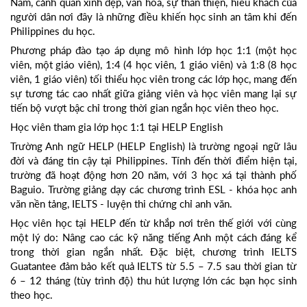
Nam, cảnh quan xinh đẹp, văn hóa, sự thân thiện, hiếu khách của
người dân nơi đây là những điều khiến học sinh an tâm khi đến
Philippines du học.
Phương pháp đào tạo áp dụng mô hình lớp học 1:1 (một học
viên, một giáo viên), 1:4 (4 học viên, 1 giáo viên) và 1:8 (8 học
viên, 1 giáo viên) tối thiểu học viên trong các lớp học, mang đến
sự tương tác cao nhất giữa giảng viên và học viên mang lại sự
tiến bộ vượt bậc chỉ trong thời gian ngắn học viên theo học.
Học viên tham gia lớp học 1:1 tại HELP English
Trường Anh ngữ HELP (HELP English) là trường ngoại ngữ lâu
đời và đáng tin cậy tại Philippines. Tính đến thời điểm hiện tại,
trường đã hoạt động hơn 20 năm, với 3 học xá tại thành phố
Baguio. Trường giảng dạy các chương trình ESL - khóa học anh
văn nền tảng, IELTS - luyện thi chứng chỉ anh văn.
Học viên học tại HELP đến từ khắp nơi trên thế giới với cùng
một lý do: Nâng cao các kỹ năng tiếng Anh một cách đáng kể
trong thời gian ngắn nhất. Đặc biệt, chương trình IELTS
Guatantee đảm bảo kết quả IELTS từ 5.5 – 7.5 sau thời gian từ
6 – 12 tháng (tùy trình độ) thu hút lượng lớn các bạn học sinh
theo học.