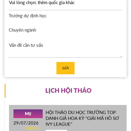
Trường dự định học
Chuyên ngành
GỬI
LỊCH HỘI THẢO
HỘI THẢO DU HỌC TRƯỜNG TOP
Mỹ
DANH GIÁ HOA KỲ ''GIẢI MÃ HỒ SƠ
29/07/2026
IVY LEAGUE''
08h54