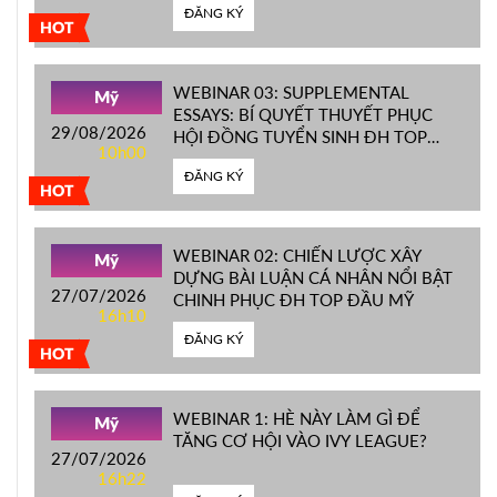
ĐĂNG KÝ
HOT
WEBINAR 03: SUPPLEMENTAL
Mỹ
ESSAYS: BÍ QUYẾT THUYẾT PHỤC
29/08/2026
HỘI ĐỒNG TUYỂN SINH ĐH TOP
10h00
ĐẦU MỸ
ĐĂNG KÝ
HOT
WEBINAR 02: CHIẾN LƯỢC XÂY
Mỹ
DỰNG BÀI LUẬN CÁ NHÂN NỔI BẬT
27/07/2026
CHINH PHỤC ĐH TOP ĐẦU MỸ
16h10
ĐĂNG KÝ
HOT
WEBINAR 1: HÈ NÀY LÀM GÌ ĐỂ
Mỹ
TĂNG CƠ HỘI VÀO IVY LEAGUE?
27/07/2026
16h22