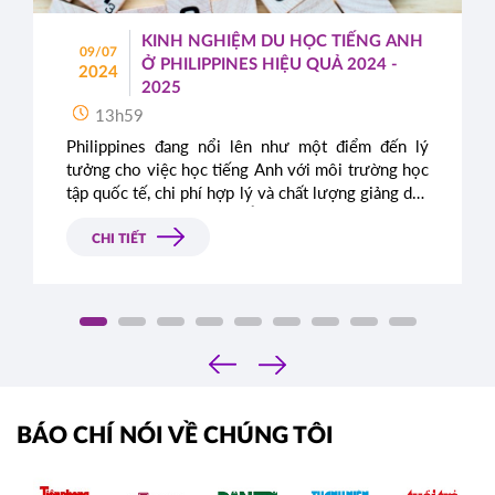
KINH NGHIỆM DU HỌC TIẾNG ANH
09/07
Ở PHILIPPINES HIỆU QUẢ 2024 -
2024
2025
13h59
Philippines đang nổi lên như một điểm đến lý
tưởng cho việc học tiếng Anh với môi trường học
tập quốc tế, chi phí hợp lý và chất lượng giảng dạy
cao. Trong bài viết này, Á - Âu sẽ chia sẻ những
kinh nghiệm quý báu để bạn có thể tận dụng tối đa
CHI TIẾT
thời gian du học tiếng Anh tại Philippines trong
giai đoạn 2024 - 2025.
‹
›
BÁO CHÍ NÓI VỀ CHÚNG TÔI