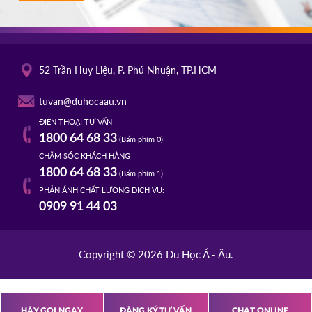
52 Trần Huy Liệu, P. Phú Nhuận, TP.HCM
tuvan@duhocaau.vn
ĐIỆN THOẠI TƯ VẤN
1800 64 68 33
(Bấm phím 0)
CHĂM SÓC KHÁCH HÀNG
1800 64 68 33
(Bấm phím 1)
PHẢN ÁNH CHẤT LƯỢNG DỊCH VỤ:
0909 91 44 03
Copyright © 2026 Du Học Á - Âu.
HÃY GỌI NGAY
ĐĂNG KÝ TƯ VẤN
CHAT ONLINE