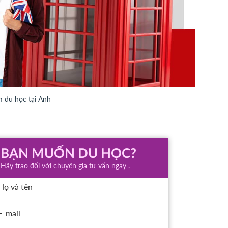
m du học tại Anh
BẠN MUỐN DU HỌC?
Hãy trao đổi với chuyên gia tư vấn ngay .
Họ và tên
E-mail