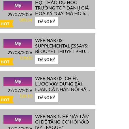
HỘI THẢO DU HỌC
Mỹ
TRƯỜNG TOP DANH GIÁ
HOA KỲ ''GIẢI MÃ HỒ SƠ
29/07/2026
IVY LEAGUE''
08h54
ĐĂNG KÝ
HOT
WEBINAR 03:
Mỹ
SUPPLEMENTAL ESSAYS:
BÍ QUYẾT THUYẾT PHỤC
29/08/2026
HỘI ĐỒNG TUYỂN SINH
10h00
ĐĂNG KÝ
ĐH TOP ĐẦU MỸ
HOT
WEBINAR 02: CHIẾN
Mỹ
LƯỢC XÂY DỰNG BÀI
LUẬN CÁ NHÂN NỔI BẬT
27/07/2026
CHINH PHỤC ĐH TOP
16h10
ĐĂNG KÝ
ĐẦU MỸ
HOT
WEBINAR 1: HÈ NÀY LÀM
Mỹ
GÌ ĐỂ TĂNG CƠ HỘI VÀO
IVY LEAGUE?
27/07/2026