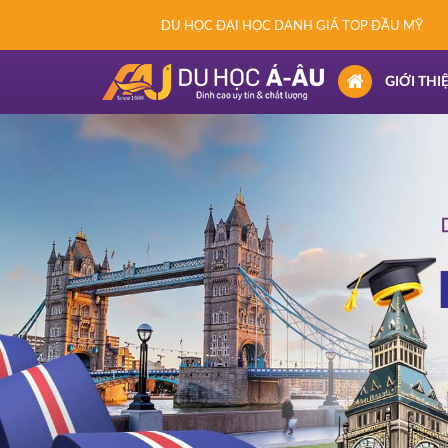
DU HỌC ĐẠI HỌC DANH GIÁ TOP ĐẦU MỸ
(CURRENT)
GIỚI THI