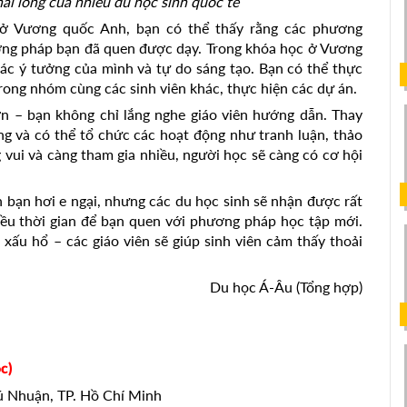
i lòng của nhiều du học sinh quốc tế
 ở Vương quốc Anh, bạn có thể thấy rằng các phương
ương pháp bạn đã quen được dạy. Trong khóa học ở Vương
c ý tưởng của mình và tự do sáng tạo. Bạn có thể thực
trong nhóm cùng các sinh viên khác, thực hiện các dự án.
ớn – bạn không chỉ lắng nghe giáo viên hướng dẫn. Thay
ng và có thể tổ chức các hoạt động như tranh luận, thảo
ng vui và càng tham gia nhiều, người học sẽ càng có cơ hội
n bạn hơi e ngại, nhưng các du học sinh sẽ nhận được rất
hiều thời gian để bạn quen với phương pháp học tập mới.
ấu hổ – các giáo viên sẽ giúp sinh viên cảm thấy thoải
Du học Á-Âu (Tổng hợp)
c)
hú Nhuận, TP. Hồ Chí Minh