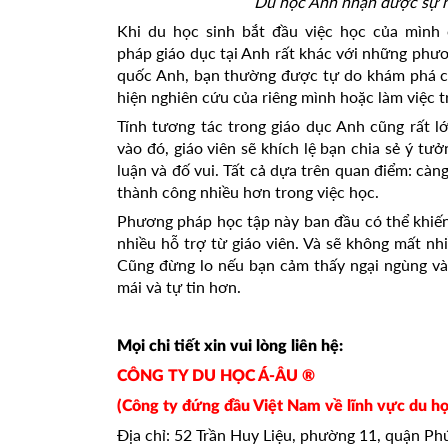
Du học Anh nhận được sự hà
Khi du học sinh bắt đầu việc học của mình
pháp giáo dục tại Anh rất khác với những ph
quốc Anh, bạn thường được tự do khám phá cá
hiện nghiên cứu của riêng mình hoặc làm việc 
Tính tương tác trong giáo dục Anh cũng rất l
vào đó, giáo viên sẽ khích lệ bạn chia sẻ ý tưở
luận và đố vui. Tất cả dựa trên quan điểm: cà
thành công nhiều hơn trong việc học.
Phương pháp học tập này ban đầu có thể khiế
nhiều hỗ trợ từ giáo viên. Và sẽ không mất n
Cũng đừng lo nếu bạn cảm thấy ngại ngùng và x
mái và tự tin hơn.
Mọi chi tiết xin vui lòng liên hệ:
CÔNG TY DU HỌC Á-ÂU ®
(Công ty đứng đầu Việt Nam về lĩnh vực du họ
Địa chỉ: 52 Trần Huy Liệu, phường 11, quận P