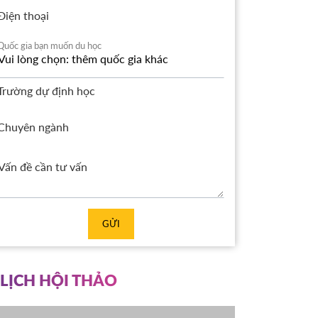
Điện thoại
Quốc gia bạn muốn du học
Trường dự định học
Chuyên ngành
GỬI
LỊCH HỘI THẢO