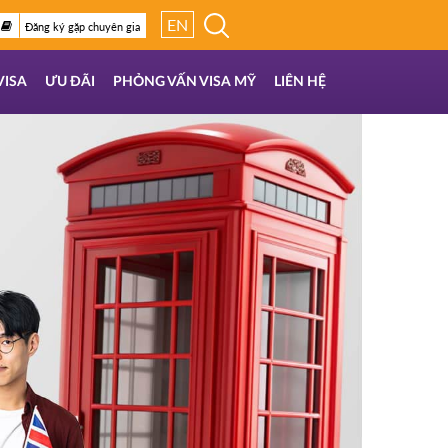
EN
Đăng ký gặp chuyên gia
VISA
ƯU ĐÃI
PHỎNG VẤN VISA MỸ
LIÊN HỆ