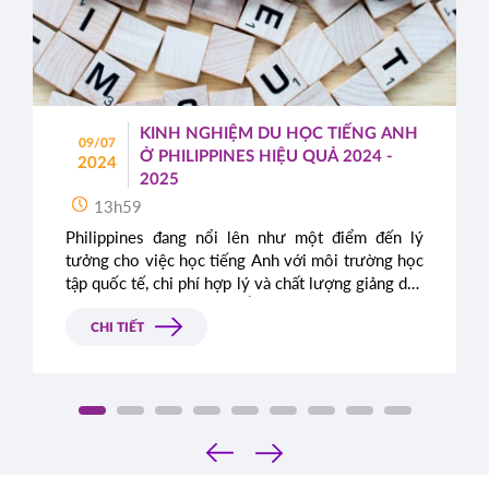
KINH NGHIỆM DU HỌC TIẾNG ANH
09/07
Ở PHILIPPINES HIỆU QUẢ 2024 -
2024
2025
13h59
Philippines đang nổi lên như một điểm đến lý
tưởng cho việc học tiếng Anh với môi trường học
tập quốc tế, chi phí hợp lý và chất lượng giảng dạy
cao. Trong bài viết này, Á - Âu sẽ chia sẻ những
kinh nghiệm quý báu để bạn có thể tận dụng tối đa
CHI TIẾT
thời gian du học tiếng Anh tại Philippines trong
giai đoạn 2024 - 2025.
‹
›