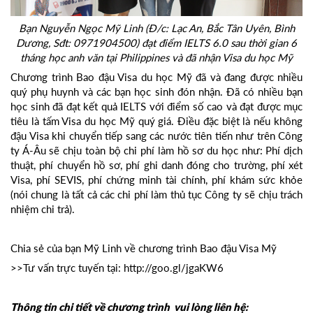
Bạn Nguyễn Ngọc Mỹ Linh (Đ/c: Lạc An, Bắc Tân Uyên, Bình
Dương, Sđt: 0971904500) đạt điểm IELTS 6.0 sau thời gian 6
tháng học anh văn tại Philippines và đã nhận Visa du học Mỹ
Chương trình Bao đậu Visa du học Mỹ đã và đang được nhiều
quý phụ huynh và các bạn học sinh đón nhận. Đã có nhiều bạn
học sinh đã đạt kết quả IELTS với điểm số cao và đạt được mục
tiêu là tấm Visa du học Mỹ quý giá. Điều đặc biệt là nếu không
đậu Visa khi chuyển tiếp sang các nước tiên tiến như trên Công
ty Á-Âu sẽ chịu toàn bộ chi phí làm hồ sơ du học như: Phí dịch
thuật, phí chuyển hồ sơ, phí ghi danh đóng cho trường, phí xét
Visa, phí SEVIS, phí chứng minh tài chính, phí khám sức khỏe
(nói chung là tất cả các chi phí làm thủ tục Công ty sẽ chịu trách
nhiệm chi trả).
Chia sẻ của bạn Mỹ Linh về chương trình Bao đậu Visa Mỹ
>>Tư vấn trực tuyến tại:
http://goo.gl/jgaKW6
Thông tin chi tiết về chương trình vui lòng liên hệ: