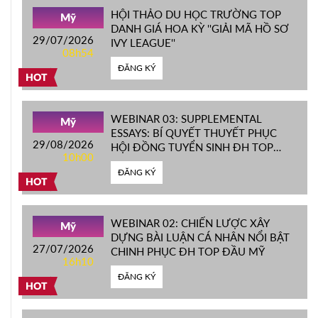
HỘI THẢO DU HỌC TRƯỜNG TOP
Mỹ
DANH GIÁ HOA KỲ ''GIẢI MÃ HỒ SƠ
29/07/2026
IVY LEAGUE''
08h54
ĐĂNG KÝ
HOT
WEBINAR 03: SUPPLEMENTAL
Mỹ
ESSAYS: BÍ QUYẾT THUYẾT PHỤC
29/08/2026
HỘI ĐỒNG TUYỂN SINH ĐH TOP
10h00
ĐẦU MỸ
ĐĂNG KÝ
HOT
WEBINAR 02: CHIẾN LƯỢC XÂY
Mỹ
DỰNG BÀI LUẬN CÁ NHÂN NỔI BẬT
27/07/2026
CHINH PHỤC ĐH TOP ĐẦU MỸ
16h10
ĐĂNG KÝ
HOT