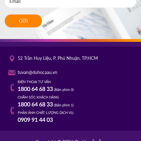
GỬI
52 Trần Huy Liệu, P. Phú Nhuận, TP.HCM
tuvan@duhocaau.vn
ĐIỆN THOẠI TƯ VẤN
1800 64 68 33
(Bấm phím 0)
CHĂM SÓC KHÁCH HÀNG
1800 64 68 33
(Bấm phím 1)
PHẢN ÁNH CHẤT LƯỢNG DỊCH VỤ:
0909 91 44 03