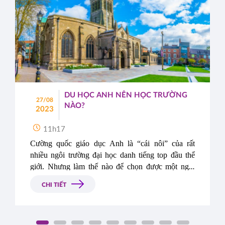
DU HỌC ANH NÊN HỌC TRƯỜNG
27/08
NÀO?
2023
11h17
Cường quốc giáo dục Anh là “cái nôi” của rất 
nhiều ngôi trường đại học danh tiếng top đầu thế 
giới. Nhưng làm thế nào để chọn được một ngôi 
trường hợp mục tiêu, vừa khả năng học lực cũng 
CHI TIẾT
như điều kiện tài chính của gia đình lại là một câu 
hỏi không hề dễ dàng với các bạn du học sinh. Vậy 
du học Anh nên học trường nào? Hãy cùng Du 
Học Á – Âu khám phá thông qua bài viết sau đây 