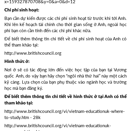
x=159327870708&y=0&a=0&d=12
Chi phí sinh hoạt:
Bạn cần dự kiến được các chi phí sinh hoạt từ trước khi tới Anh.
Khi lên kế hoạch tài chính cho thời gian sống ở Anh, ngoài học
phí bạn còn cần tính đến các chi phí khác nữa.
Để biết thêm thông tin chi tiết về chi phí sinh hoạt của Anh có
thể tham khảo tại:
http://www.britishcouncil.org
Hình thức ở:
Nơi ở sẽ có tác động lớn đến việc học tập của bạn tại Vương
quốc Anh, do vậy bạn hãy chọn “ngôi nhà thứ hai” này một cách
kỹ càng. Lựa chọn của bạn phụ thuộc vào ngành học và trường
học mà bạn đăng ký.
Để biết thêm thông tin chi tiết về hình thức ở tại Anh có thể
tham khảo tại:
http://www.britishcouncil.org/vi/vietnam-educationuk-where-
to-study.htm - 28k
http://www.britishcouncil.org/vi/vietnam-educationuk-