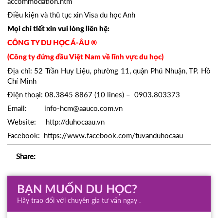
accommodation.htm
Điều kiện và thủ tục xin Visa du học Anh
Mọi chi tiết xin vui lòng liên hệ:
CÔNG TY DU HỌC Á-ÂU ®
(Công ty đứng đầu Việt Nam về lĩnh vực du học)
Địa chỉ: 52 Trần Huy Liệu, phường 11, quận Phú Nhuận, TP. Hồ
Chí Minh
Điện thoại: 08.3845 8867 (10 lines) – 0903.803373
Email: info-hcm@aauco.com.vn
Website: http://duhocaau.vn
Facebook: https://www.facebook.com/tuvanduhocaau
Share:
BẠN MUỐN DU HỌC?
Hãy trao đổi với chuyên gia tư vấn ngay .