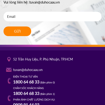
Vui lòng liên hệ:
tuvan@duhocaau.vn
GỬI
52 Trần Huy Liệu, P. Phú Nhuận, TP.HCM
tuvan@duhocaau.vn
ĐIỆN THOẠI TƯ VẤN
1800 64 68 33
(Bấm phím 0)
CHĂM SÓC KHÁCH HÀNG
1800 64 68 33
(Bấm phím 1)
PHẢN ÁNH CHẤT LƯỢNG DỊCH VỤ: