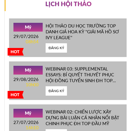
LỊCH HỘI THẢO
HỘI THẢO DU HỌC TRƯỜNG TOP
Mỹ
DANH GIÁ HOA KỲ ''GIẢI MÃ HỒ SƠ
29/07/2026
IVY LEAGUE''
08h54
ĐĂNG KÝ
HOT
WEBINAR 03: SUPPLEMENTAL
Mỹ
ESSAYS: BÍ QUYẾT THUYẾT PHỤC
29/08/2026
HỘI ĐỒNG TUYỂN SINH ĐH TOP
10h00
ĐẦU MỸ
ĐĂNG KÝ
HOT
WEBINAR 02: CHIẾN LƯỢC XÂY
Mỹ
DỰNG BÀI LUẬN CÁ NHÂN NỔI BẬT
27/07/2026
CHINH PHỤC ĐH TOP ĐẦU MỸ
16h10