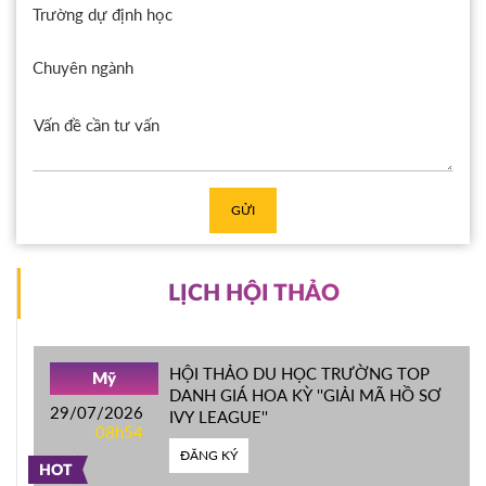
Trường dự định học
Chuyên ngành
GỬI
LỊCH HỘI THẢO
HỘI THẢO DU HỌC TRƯỜNG TOP
Mỹ
DANH GIÁ HOA KỲ ''GIẢI MÃ HỒ SƠ
29/07/2026
IVY LEAGUE''
08h54
ĐĂNG KÝ
HOT