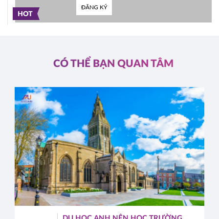
ĐĂNG KÝ
HOT
CÓ THỂ BẠN QUAN TÂM
DU HỌC ANH NÊN HỌC TRƯỜNG