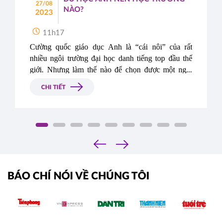
27/08
NÀO?
2023
11h17
Cường quốc giáo dục Anh là “cái nôi” của rất 
nhiều ngôi trường đại học danh tiếng top đầu thế 
giới. Nhưng làm thế nào để chọn được một ngôi 
trường hợp mục tiêu, vừa khả năng học lực cũng 
CHI TIẾT
như điều kiện tài chính của gia đình lại là một câu 
hỏi không hề dễ dàng với các bạn du học sinh. Vậy 
du học Anh nên học trường nào? Hãy cùng Du 
Học Á – Âu khám phá thông qua bài viết sau đây 
nhé. 
‹
›
BÁO CHÍ NÓI VỀ CHÚNG TÔI