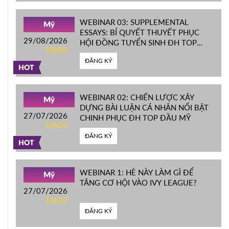
WEBINAR 03: SUPPLEMENTAL
Mỹ
ESSAYS: BÍ QUYẾT THUYẾT PHỤC
29/08/2026
HỘI ĐỒNG TUYỂN SINH ĐH TOP
10h00
ĐẦU MỸ
ĐĂNG KÝ
HOT
WEBINAR 02: CHIẾN LƯỢC XÂY
Mỹ
DỰNG BÀI LUẬN CÁ NHÂN NỔI BẬT
27/07/2026
CHINH PHỤC ĐH TOP ĐẦU MỸ
16h10
ĐĂNG KÝ
HOT
WEBINAR 1: HÈ NÀY LÀM GÌ ĐỂ
Mỹ
TĂNG CƠ HỘI VÀO IVY LEAGUE?
27/07/2026
16h22
ĐĂNG KÝ