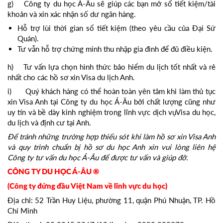
g) Công ty du học Á-Âu sẽ giúp các bạn mở sổ tiết kiệm/tài
khoản và xin xác nhận số dư ngân hàng.
Hỗ trợ lùi thời gian sổ tiết kiệm (theo yêu cầu của Đại Sứ
Quán).
Tư vẫn hỗ trợ chứng minh thu nhập gia đình để đủ điều kiện.
h) Tư vấn lựa chọn hình thức bảo hiểm du lịch tốt nhất và rẻ
nhất cho các hồ sơ xin Visa du lịch Anh.
i) Quý khách hàng có thể hoàn toàn yên tâm khi làm thủ tục
xin Visa Anh tại Công ty du học Á-Âu bởi chất lượng cũng như
uy tín và bề dày kinh nghiệm trong lĩnh vực dịch vụVisa du học,
du lịch và định cư tại Anh.
Để tránh những trường hợp thiếu sót khi làm hồ sơ xin Visa Anh
và quy trình chuẩn bị hồ sơ du học Anh xin vui lòng liên hệ
Công ty tư vấn du học Á-Âu để được tư vấn và giúp đỡ.
CÔNG TY DU HỌC Á-ÂU ®
(Công ty đứng đầu Việt Nam về lĩnh vực du học)
Địa chỉ: 52 Trần Huy Liệu, phường 11, quận Phú Nhuận, TP. Hồ
Chí Minh