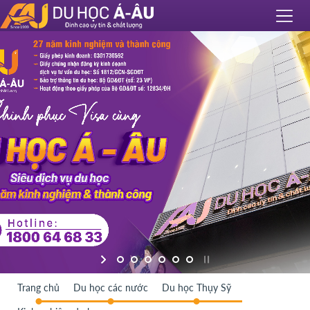
Trang chủ
Du học các nước
Du học Thụy Sỹ