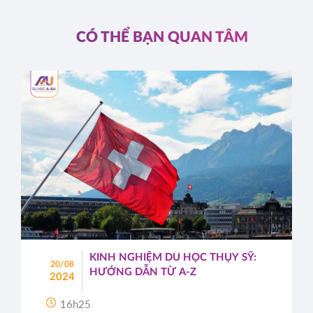
CÓ THỂ BẠN QUAN TÂM
KINH NGHIỆM DU HỌC THỤY SỸ:
20/08
HƯỚNG DẪN TỪ A-Z
2024
16h25