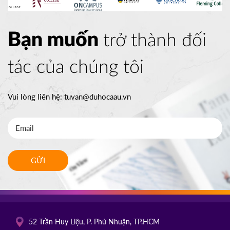
Bạn muốn
trở thành đối
tác của chúng tôi
Vui lòng liên hệ:
tuvan@duhocaau.vn
GỬI
52 Trần Huy Liệu, P. Phú Nhuận, TP.HCM