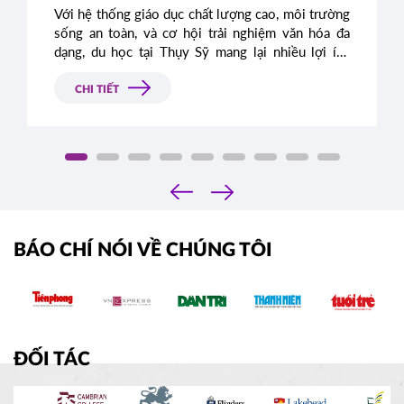
Với hệ thống giáo dục chất lượng cao, môi trường
sống an toàn, và cơ hội trải nghiệm văn hóa đa
dạng, du học tại Thụy Sỹ mang lại nhiều lợi ích
vượt trội. Dưới đây là những kinh nghiệm quý báu
mà bạn cần biết trước khi lên đường du học Thụy
CHI TIẾT
Sỹ.
‹
›
BÁO CHÍ NÓI VỀ CHÚNG TÔI
ĐỐI TÁC