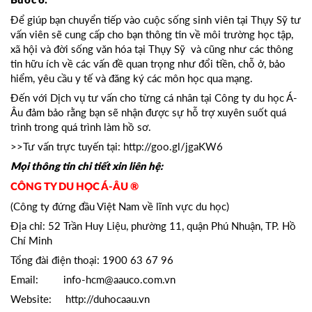
Bước 6:
Để giúp bạn chuyển tiếp vào cuộc sống sinh viên tại Thụy Sỹ tư
vấn viên sẽ cung cấp cho bạn thông tin về môi trường học tập,
xã hội và đời sống văn hóa tại Thụy Sỹ và cũng như các thông
tin hữu ích về các vấn đề quan trọng như đổi tiền, chỗ ở, bảo
hiểm, yêu cầu y tế và đăng ký các môn học qua mạng.
Đến với Dịch vụ tư vấn cho từng cá nhân tại Công ty du học Á-
Âu đảm bảo rằng bạn sẽ nhận được sự hỗ trợ xuyên suốt quá
trình trong quá trình làm hồ sơ.
>>Tư vấn trực tuyến tại:
http://goo.gl/jgaKW6
Mọi thông tin chi tiết xin liên hệ:
CÔNG TY DU HỌC Á-ÂU ®
(Công ty đứng đầu Việt Nam về lĩnh vực du học)
Địa chỉ: 52 Trần Huy Liệu, phường 11, quận Phú Nhuận, TP. Hồ
Chí Minh
Tổng đài điện thoại: 1900 63 67 96
Email: info-hcm@aauco.com.vn
Website: http://duhocaau.vn