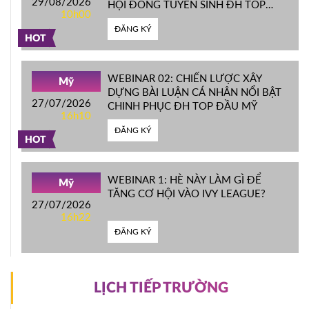
29/08/2026
HỘI ĐỒNG TUYỂN SINH ĐH TOP
10h00
ĐẦU MỸ
ĐĂNG KÝ
HOT
WEBINAR 02: CHIẾN LƯỢC XÂY
Mỹ
DỰNG BÀI LUẬN CÁ NHÂN NỔI BẬT
27/07/2026
CHINH PHỤC ĐH TOP ĐẦU MỸ
16h10
ĐĂNG KÝ
HOT
WEBINAR 1: HÈ NÀY LÀM GÌ ĐỂ
Mỹ
TĂNG CƠ HỘI VÀO IVY LEAGUE?
27/07/2026
16h22
ĐĂNG KÝ
LỊCH TIẾP TRƯỜNG