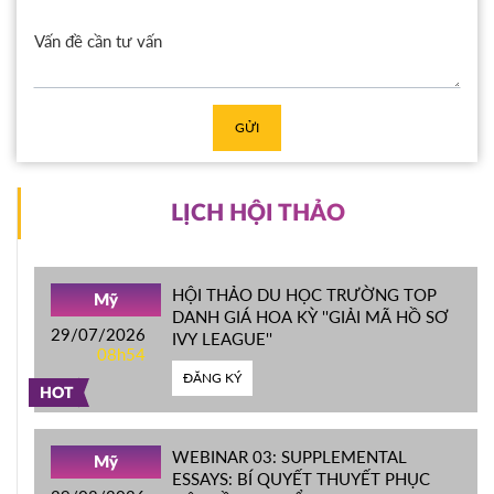
GỬI
LỊCH HỘI THẢO
HỘI THẢO DU HỌC TRƯỜNG TOP
Mỹ
DANH GIÁ HOA KỲ ''GIẢI MÃ HỒ SƠ
29/07/2026
IVY LEAGUE''
08h54
ĐĂNG KÝ
HOT
WEBINAR 03: SUPPLEMENTAL
Mỹ
ESSAYS: BÍ QUYẾT THUYẾT PHỤC