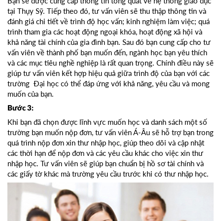
Bạn sẽ được cung cấp thông tin tổng quát về hệ thống giáo dục
tại Thụy Sỹ. Tiếp theo đó, tư vấn viên sẽ thu thập thông tin và
đánh giá chi tiết về trình độ học vấn; kinh nghiệm làm việc; quá
trình tham gia các hoạt động ngoại khóa, hoạt động xã hội và
khả năng tài chính của gia đình bạn. Sau đó bạn cung cấp cho tư
vấn viên về thành phố bạn muốn đến, ngành học bạn yêu thích
và các mục tiêu nghề nghiệp là rất quan trọng. Chính điều này sẽ
giúp tư vấn viên kết hợp hiệu quả giữa trình độ của bạn với các
trường Đại học có thể đáp ứng với khả năng, yêu cầu và mong
muốn của bạn.
Bước 3:
Khi bạn đã chọn được lĩnh vực muốn học và danh sách một số
trường bạn muốn nộp đơn, tư vấn viên Á-Âu sẽ hỗ trợ bạn trong
quá trình nộp đơn xin thư nhập học, giúp theo dõi và cập nhật
các thời hạn để nộp đơn và các yêu cầu khác cho việc xin thư
nhập học. Tư vấn viên sẽ giúp bạn chuẩn bị hồ sơ tài chính và
các giấy tờ khác mà trường yêu cầu trước khi có thư nhập học.