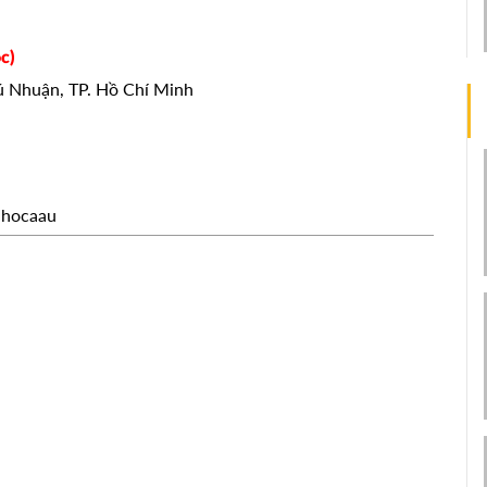
c)
hú Nhuận, TP. Hồ Chí Minh
uhocaau