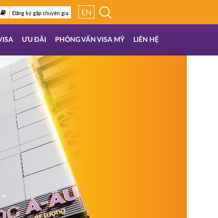
EN
Đăng ký gặp chuyên gia
VISA
ƯU ĐÃI
PHỎNG VẤN VISA MỸ
LIÊN HỆ