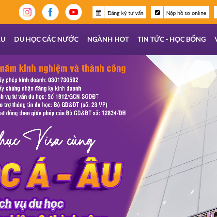
Đăng ký tư vấn
Nộp hồ sơ online
ỆU
DU HỌC CÁC NƯỚC
NGÀNH HOT
TIN TỨC - HỌC BỔNG