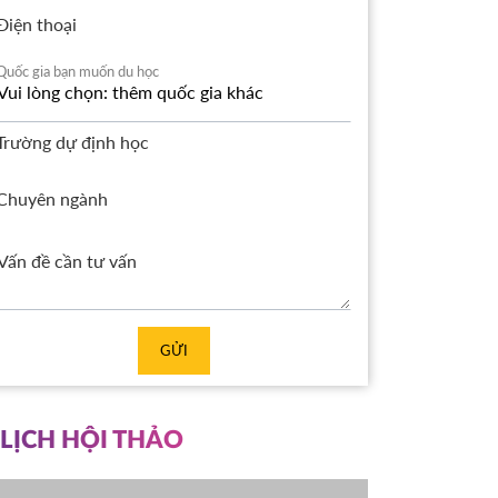
Điện thoại
Quốc gia bạn muốn du học
Trường dự định học
Chuyên ngành
GỬI
LỊCH HỘI THẢO