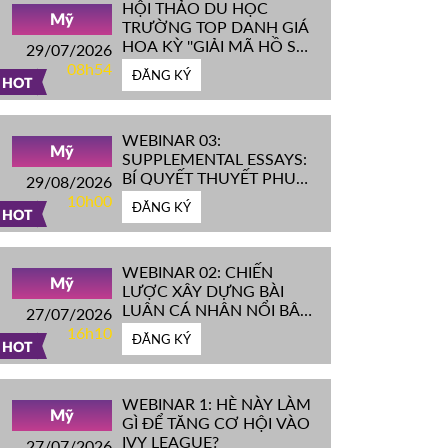
HỘI THẢO DU HỌC
Mỹ
TRƯỜNG TOP DANH GIÁ
HOA KỲ ''GIẢI MÃ HỒ SƠ
29/07/2026
IVY LEAGUE''
08h54
ĐĂNG KÝ
HOT
WEBINAR 03:
Mỹ
SUPPLEMENTAL ESSAYS:
BÍ QUYẾT THUYẾT PHỤC
29/08/2026
HỘI ĐỒNG TUYỂN SINH
10h00
ĐĂNG KÝ
ĐH TOP ĐẦU MỸ
HOT
WEBINAR 02: CHIẾN
Mỹ
LƯỢC XÂY DỰNG BÀI
LUẬN CÁ NHÂN NỔI BẬT
27/07/2026
CHINH PHỤC ĐH TOP
16h10
ĐĂNG KÝ
ĐẦU MỸ
HOT
WEBINAR 1: HÈ NÀY LÀM
Mỹ
GÌ ĐỂ TĂNG CƠ HỘI VÀO
IVY LEAGUE?
27/07/2026