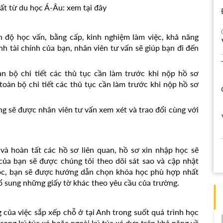
ất từ du học Á-Âu:
xem tại đây
nh độ học vấn, bằng cấp, kinh nghiệm làm việc, khả năng
h tài chính của bạn, nhân viên tư vấn sẽ giúp bạn đi đến
 bộ chi tiết các thủ tục cần làm trước khi nộp hồ sơ
oàn bộ chi tiết các thủ tục cần làm trước khi nộp hồ sơ
g sẽ được nhân viên tư vấn xem xét và trao đổi cùng với
và hoàn tất các hồ sơ liên quan, hồ sơ xin nhập học sẽ
của bạn sẽ được chúng tôi theo dõi sát sao và cập nhật
ọc, bạn sẽ được hướng dẫn chọn khóa học phù hợp nhất
bổ sung những giấy tờ khác theo yêu cầu của trường.
của việc sắp xếp chỗ ở tại Anh trong suốt quá trình học
rong ký túc xá hoặc ngoài ký túc xá dựa trên khả năng về