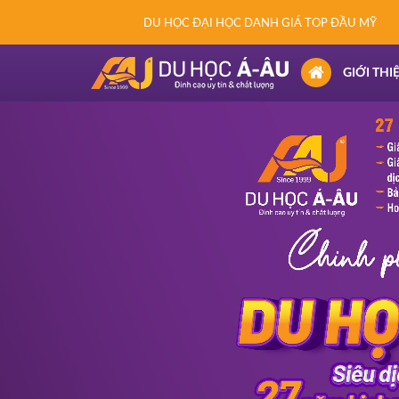
DU HỌC ĐẠI HỌC DANH GIÁ TOP ĐẦU MỸ
(CURRENT)
GIỚI THI