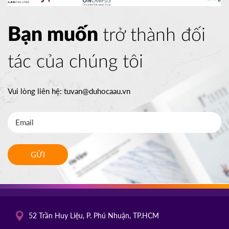
Bạn muốn
trở thành đối
tác của chúng tôi
Vui lòng liên hệ:
tuvan@duhocaau.vn
GỬI
52 Trần Huy Liệu, P. Phú Nhuận, TP.HCM