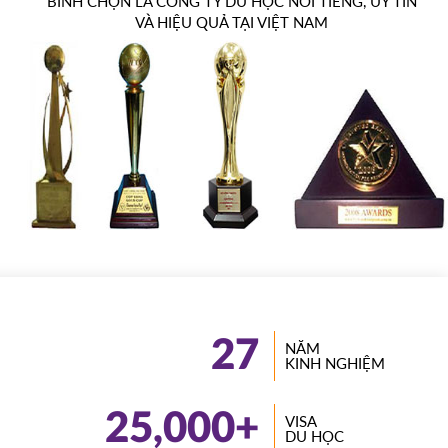
BÌNH CHỌN LÀ CÔNG TY DU HỌC NỔI TIẾNG, UY TÍN
VÀ HIỆU QUẢ TẠI VIỆT NAM
27
NĂM
KINH NGHIỆM
25,000
+
VISA
DU HỌC