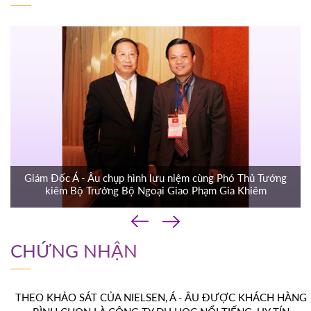
Giám Đốc Á - Âu chụp hình lưu niệm cùng Phó Thủ Tướng
kiêm Bộ Trưởng Bộ Ngoại Giao Phạm Gia Khiêm
‹
›
CHỨNG NHẬN
THEO KHẢO SÁT CỦA NIELSEN, Á - ÂU ĐƯỢC KHÁCH HÀNG