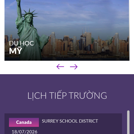
DU HỌC
MỸ
‹
DU HỌC
›
MỸ
Chương trình phổ thông
LỊCH TIẾP TRƯỜNG
Chương trình cao đẳng
Chương trình đại học & sau đại học
Kinh nghiệm du học
SURREY SCHOOL DISTRICT
Canada
XEM THÊM
18/07/2026