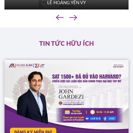
LÊ HOÀNG YẾN VY
TACOMA COMMUNITY COLLEGE
Mỹ
‹
01/10/2025
›
10h00
HOT
ĐĂNG KÝ
TIN TỨC HỮU ÍCH