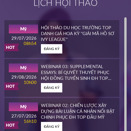
LỊCH HỘI THẢO
INTERLINK
Mỹ
02/04/2026
14h00
HỘI THẢO DU HỌC TRƯỜNG TOP
Mỹ
HOT
DANH GIÁ HOA KỲ ''GIẢI MÃ HỒ SƠ
ĐĂNG KÝ
29/07/2026
IVY LEAGUE''
08h54
HOT
ĐĂNG KÝ
CALIFORNIA STATE UNIVERSITY,
Mỹ
EAST BAY CONTINUING
25/03/2026
EDUCATION
10h00
WEBINAR 03: SUPPLEMENTAL
Mỹ
HOT
ESSAYS: BÍ QUYẾT THUYẾT PHỤC
ĐĂNG KÝ
29/08/2026
HỘI ĐỒNG TUYỂN SINH ĐH TOP
10h00
ĐẦU MỸ
HOT
ĐĂNG KÝ
PIERCE COLLEGE
Mỹ
23/03/2026
14h00
WEBINAR 02: CHIẾN LƯỢC XÂY
Mỹ
HOT
DỰNG BÀI LUẬN CÁ NHÂN NỔI BẬT
ĐĂNG KÝ
27/07/2026
CHINH PHỤC ĐH TOP ĐẦU MỸ
16h10
HOT
ĐĂNG KÝ
WHATCOM COMMUNITY COLLEGE
Mỹ