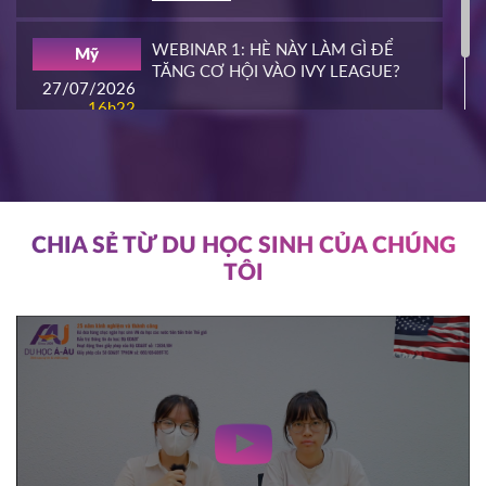
16/03/2026
16h00
WEBINAR 1: HÈ NÀY LÀM GÌ ĐỂ
Mỹ
HOT
TĂNG CƠ HỘI VÀO IVY LEAGUE?
ĐĂNG KÝ
27/07/2026
16h22
ĐĂNG KÝ
NIAGARA COLLEGE
Canada
11/03/2026
11h00
HOT
ĐĂNG KÝ
CHIA SẺ TỪ DU HỌC SINH CỦA CHÚNG
TÔI
SOUTHEAST MISSOURI STATE
Mỹ
UNIVERSITY
10/03/2026
14h00
HOT
ĐĂNG KÝ
WRIGHT STATE UNIVERISTY
Mỹ
04/03/2026
15h00