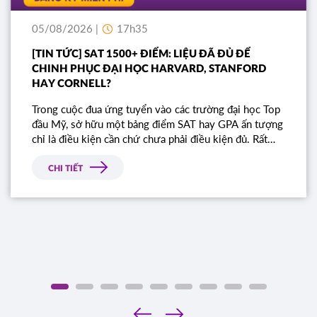
05/08/2026 |
17h35
[TIN TỨC] SAT 1500+ ĐIỂM: LIỆU ĐÃ ĐỦ ĐỂ
CHINH PHỤC ĐẠI HỌC HARVARD, STANFORD
HAY CORNELL?
Trong cuộc đua ứng tuyển vào các trường đại học Top
đầu Mỹ, sở hữu một bảng điểm SAT hay GPA ấn tượng
chỉ là điều kiện cần chứ chưa phải điều kiện đủ. Rất
nhiều học sinh sở hữu điểm số gần như tuyệt đối vẫn
bị từ chối chỉ vì bài luận thiếu chiều sâu. Đâu là tiêu
CHI TIẾT
chí thực sự mà Ban tuyển sinh các trường Ivy League
tìm kiếm?
‹