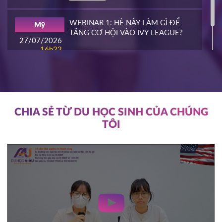
16/03/2026
16h00
WEBINAR 1: HÈ NÀY LÀM GÌ ĐỂ
Mỹ
HOT
TĂNG CƠ HỘI VÀO IVY LEAGUE?
ĐĂNG KÝ
27/07/2026
16h22
ĐĂNG KÝ
NIAGARA COLLEGE
Canada
11/03/2026
11h00
HOT
ĐĂNG KÝ
CHIA SẺ TỪ DU HỌC SINH CỦA CHÚNG
TÔI
SOUTHEAST MISSOURI STATE
Mỹ
UNIVERSITY
10/03/2026
14h00
HOT
ĐĂNG KÝ
WRIGHT STATE UNIVERISTY
Mỹ
04/03/2026
15h00