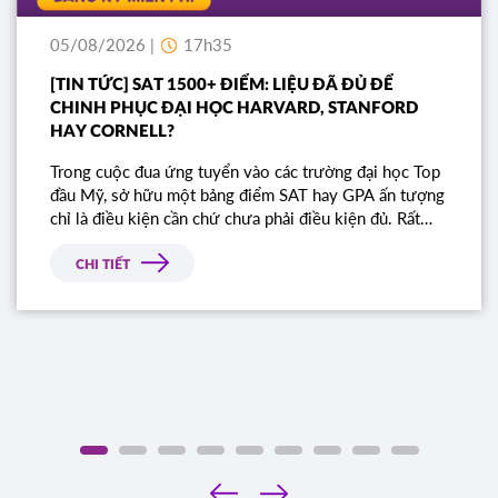
05/08/2026 |
17h35
[TIN TỨC] SAT 1500+ ĐIỂM: LIỆU ĐÃ ĐỦ ĐỂ
CHINH PHỤC ĐẠI HỌC HARVARD, STANFORD
HAY CORNELL?
Trong cuộc đua ứng tuyển vào các trường đại học Top
đầu Mỹ, sở hữu một bảng điểm SAT hay GPA ấn tượng
chỉ là điều kiện cần chứ chưa phải điều kiện đủ. Rất
nhiều học sinh sở hữu điểm số gần như tuyệt đối vẫn
bị từ chối chỉ vì bài luận thiếu chiều sâu. Đâu là tiêu
CHI TIẾT
chí thực sự mà Ban tuyển sinh các trường Ivy League
tìm kiếm?
‹