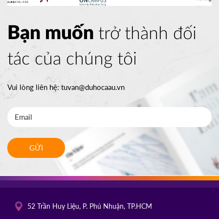
Bạn muốn
trở thành đối
tác của chúng tôi
Vui lòng liên hệ:
tuvan@duhocaau.vn
GỬI
52 Trần Huy Liệu, P. Phú Nhuận, TP.HCM