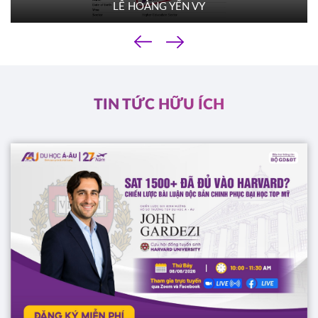
LÊ HOÀNG YẾN VY
TACOMA COMMUNITY COLLEGE
Mỹ
‹
01/10/2025
›
10h00
HOT
ĐĂNG KÝ
TIN TỨC HỮU ÍCH