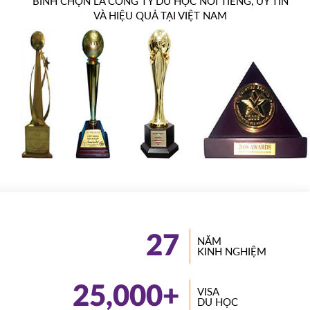
BÌNH CHỌN LÀ CÔNG TY DU HỌC NỔI TIẾNG, UY TÍN
VÀ HIỆU QUẢ TẠI VIỆT NAM
27
NĂM
KINH NGHIỆM
25,000
+
VISA
DU HỌC