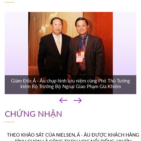
Giám Đốc Á - Âu chụp hình lưu niệm cùng Phó Thủ Tướng
kiêm Bộ Trưởng Bộ Ngoại Giao Phạm Gia Khiêm
‹
›
CHỨNG NHẬN
THEO KHẢO SÁT CỦA NIELSEN, Á - ÂU ĐƯỢC KHÁCH HÀNG