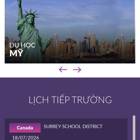
DU HỌC
MỸ
‹
DU HỌC
›
MỸ
Chương trình phổ thông
LỊCH TIẾP TRƯỜNG
Chương trình cao đẳng
Chương trình đại học & sau đại học
Kinh nghiệm du học
SURREY SCHOOL DISTRICT
Canada
XEM THÊM
18/07/2026