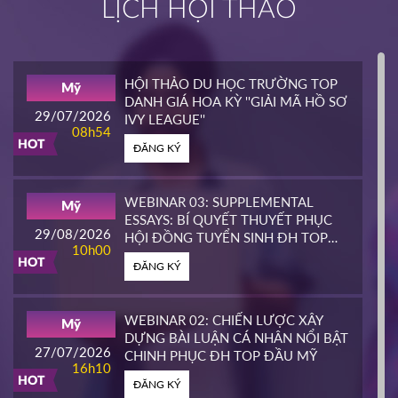
LỊCH HỘI THẢO
INTERLINK
Mỹ
02/04/2026
14h00
HỘI THẢO DU HỌC TRƯỜNG TOP
Mỹ
HOT
DANH GIÁ HOA KỲ ''GIẢI MÃ HỒ SƠ
ĐĂNG KÝ
29/07/2026
IVY LEAGUE''
08h54
HOT
ĐĂNG KÝ
CALIFORNIA STATE UNIVERSITY,
Mỹ
EAST BAY CONTINUING
25/03/2026
EDUCATION
10h00
WEBINAR 03: SUPPLEMENTAL
Mỹ
HOT
ESSAYS: BÍ QUYẾT THUYẾT PHỤC
ĐĂNG KÝ
29/08/2026
HỘI ĐỒNG TUYỂN SINH ĐH TOP
10h00
ĐẦU MỸ
HOT
ĐĂNG KÝ
PIERCE COLLEGE
Mỹ
23/03/2026
14h00
WEBINAR 02: CHIẾN LƯỢC XÂY
Mỹ
HOT
DỰNG BÀI LUẬN CÁ NHÂN NỔI BẬT
ĐĂNG KÝ
27/07/2026
CHINH PHỤC ĐH TOP ĐẦU MỸ
16h10
HOT
ĐĂNG KÝ
WHATCOM COMMUNITY COLLEGE
Mỹ