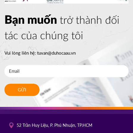
Bạn muốn
trở thành đối
tác của chúng tôi
Vui lòng liên hệ:
tuvan@duhocaau.vn
GỬI
52 Trần Huy Liệu, P. Phú Nhuận, TP.HCM