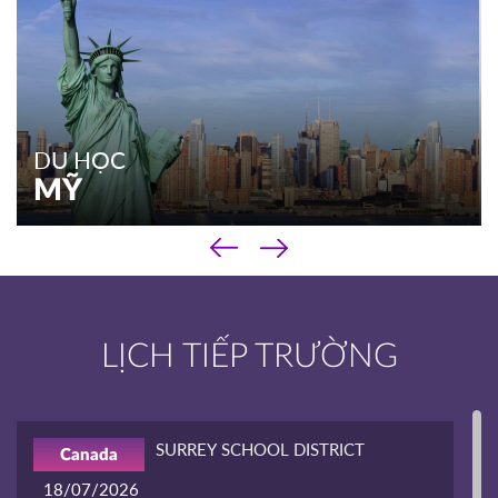
DU HỌC
MỸ
‹
DU HỌC
›
MỸ
Chương trình phổ thông
LỊCH TIẾP TRƯỜNG
Chương trình cao đẳng
Chương trình đại học & sau đại học
Kinh nghiệm du học
SURREY SCHOOL DISTRICT
Canada
XEM THÊM
18/07/2026