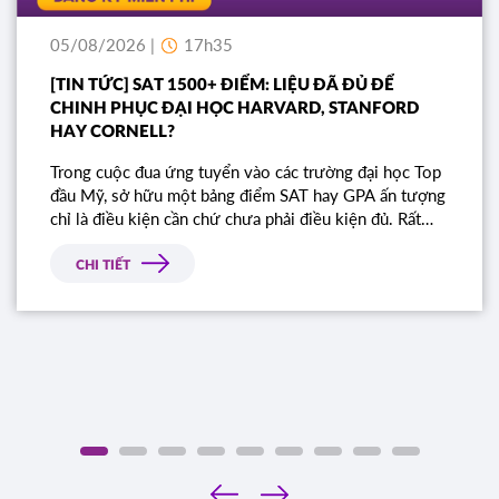
05/08/2026 |
17h35
[TIN TỨC] SAT 1500+ ĐIỂM: LIỆU ĐÃ ĐỦ ĐỂ
CHINH PHỤC ĐẠI HỌC HARVARD, STANFORD
HAY CORNELL?
Trong cuộc đua ứng tuyển vào các trường đại học Top
đầu Mỹ, sở hữu một bảng điểm SAT hay GPA ấn tượng
chỉ là điều kiện cần chứ chưa phải điều kiện đủ. Rất
nhiều học sinh sở hữu điểm số gần như tuyệt đối vẫn
bị từ chối chỉ vì bài luận thiếu chiều sâu. Đâu là tiêu
CHI TIẾT
chí thực sự mà Ban tuyển sinh các trường Ivy League
tìm kiếm?
‹