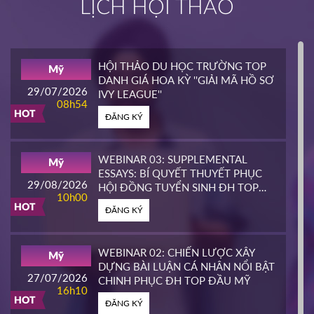
LỊCH HỘI THẢO
INTERLINK
Mỹ
02/04/2026
14h00
HỘI THẢO DU HỌC TRƯỜNG TOP
Mỹ
HOT
DANH GIÁ HOA KỲ ''GIẢI MÃ HỒ SƠ
ĐĂNG KÝ
29/07/2026
IVY LEAGUE''
08h54
HOT
ĐĂNG KÝ
CALIFORNIA STATE UNIVERSITY,
Mỹ
EAST BAY CONTINUING
25/03/2026
EDUCATION
10h00
WEBINAR 03: SUPPLEMENTAL
Mỹ
HOT
ESSAYS: BÍ QUYẾT THUYẾT PHỤC
ĐĂNG KÝ
29/08/2026
HỘI ĐỒNG TUYỂN SINH ĐH TOP
10h00
ĐẦU MỸ
HOT
ĐĂNG KÝ
PIERCE COLLEGE
Mỹ
23/03/2026
14h00
WEBINAR 02: CHIẾN LƯỢC XÂY
Mỹ
HOT
DỰNG BÀI LUẬN CÁ NHÂN NỔI BẬT
ĐĂNG KÝ
27/07/2026
CHINH PHỤC ĐH TOP ĐẦU MỸ
16h10
HOT
ĐĂNG KÝ
WHATCOM COMMUNITY COLLEGE
Mỹ