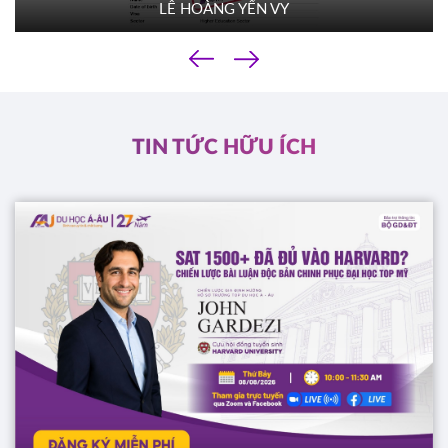
LÊ HOÀNG YẾN VY
TACOMA COMMUNITY COLLEGE
Mỹ
‹
01/10/2025
›
10h00
HOT
ĐĂNG KÝ
TIN TỨC HỮU ÍCH