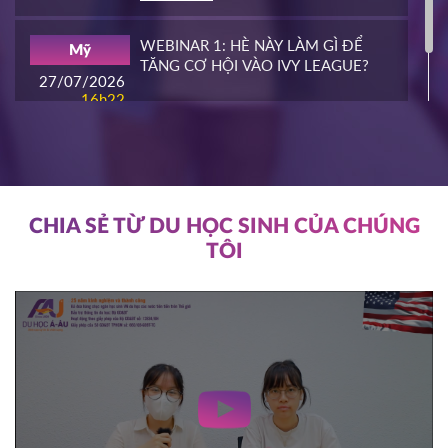
16/03/2026
16h00
WEBINAR 1: HÈ NÀY LÀM GÌ ĐỂ
Mỹ
HOT
TĂNG CƠ HỘI VÀO IVY LEAGUE?
ĐĂNG KÝ
27/07/2026
16h22
ĐĂNG KÝ
NIAGARA COLLEGE
Canada
11/03/2026
11h00
HOT
ĐĂNG KÝ
CHIA SẺ TỪ DU HỌC SINH CỦA CHÚNG
TÔI
SOUTHEAST MISSOURI STATE
Mỹ
UNIVERSITY
10/03/2026
14h00
HOT
ĐĂNG KÝ
WRIGHT STATE UNIVERISTY
Mỹ
04/03/2026
15h00