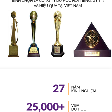
BÌNH CHỌN LÀ CÔNG TY DU HỌC NỔI TIẾNG, UY TÍN
VÀ HIỆU QUẢ TẠI VIỆT NAM
27
NĂM
KINH NGHIỆM
25,000
+
VISA
DU HỌC