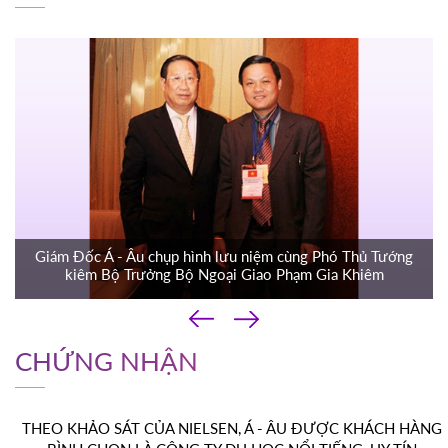
Giám Đốc Á - Âu chụp hình lưu niệm cùng Phó Thủ Tướng
kiêm Bộ Trưởng Bộ Ngoại Giao Phạm Gia Khiêm
‹
›
CHỨNG NHẬN
THEO KHẢO SÁT CỦA NIELSEN, Á - ÂU ĐƯỢC KHÁCH HÀNG