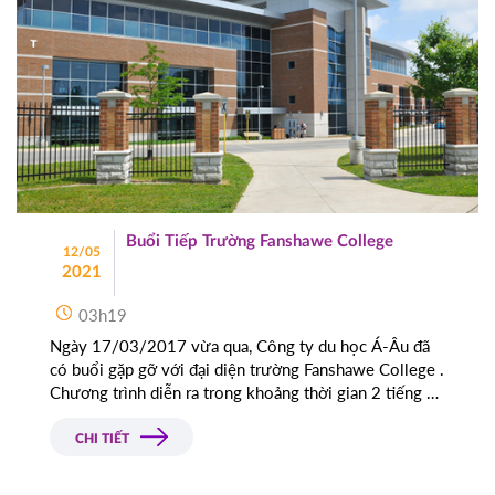
Buổi Tiếp Trường Fanshawe College
12/05
2021
03h19
Ngày 17/03/2017 vừa qua, Công ty du học Á-Âu đã
có buổi gặp gỡ với đại diện trường Fanshawe College .
Chương trình diễn ra trong khoảng thời gian 2 tiếng và
được đại diện trường giới thiệu đôi nét về các chuyên
ngành của trường Fanshawe College .
CHI TIẾT