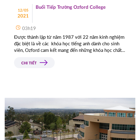
Buổi Tiếp Trường Ozford College
12/05
2021
03h19
Được thành lập từ năm 1987 với 22 năm kinh nghiệm
đặc biệt là về các khóa học tiếng anh dành cho sinh
viên, Ozford cam kết mang đến những khóa học chất
lượng cao dành cho sinh viên. Với đội ngũ giáo viên
nhiều kinh ngiệm trong giảng dạy, giúp cho các sinh
CHI TIẾT
viên và học sinh nắm du học Úc vững kiến thức sau
khi tốt nghiệp khóa đào tạo của trường.