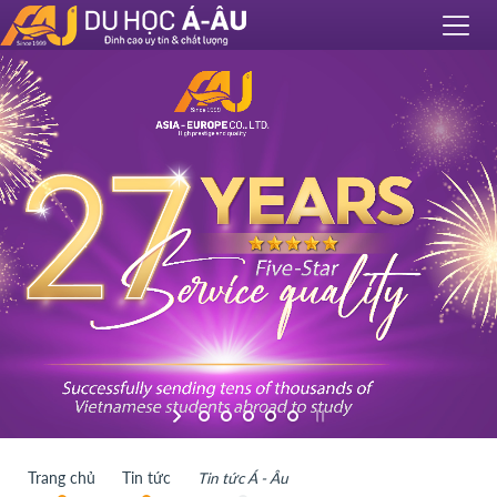
Trang chủ
Tin tức
Tin tức Á - Âu