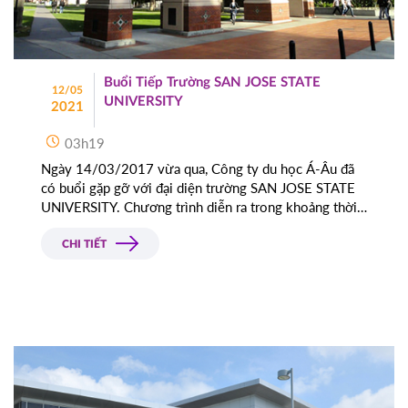
Buổi Tiếp Trường SAN JOSE STATE
12/05
UNIVERSITY
2021
03h19
Ngày 14/03/2017 vừa qua, Công ty du học Á-Âu đã
có buổi gặp gỡ với đại diện trường SAN JOSE STATE
UNIVERSITY. Chương trình diễn ra trong khoảng thời
gian 2 tiếng và được đại diện trường giới thiệu đôi nét
về các chuyên ngành do trường SAN JOSE STATE
CHI TIẾT
UNIVERSITY.