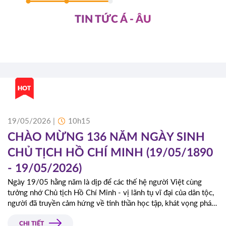
TIN TỨC Á - ÂU
15/05/2026 |
17h00
INH
4 LÝ DO “ĐÁNG GIÁ” KH
/1890
CANADA TRỞ THÀNH L
HÀNG ĐẦU
t cùng
Trong những năm gần đây, du học Canada 
a dân tộc,
hướng của nhiều học sinh Việt Nam khi tì
vọng phát
học tập quốc tế an toàn và bền vững.
m.
CHI TIẾT