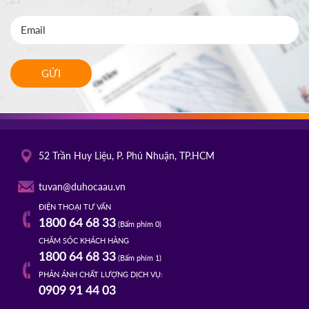
GỬI
52 Trần Huy Liệu, P. Phú Nhuận, TP.HCM
tuvan@duhocaau.vn
ĐIỆN THOẠI TƯ VẤN
1800 64 68 33
(Bấm phím 0)
CHĂM SÓC KHÁCH HÀNG
1800 64 68 33
(Bấm phím 1)
PHẢN ÁNH CHẤT LƯỢNG DỊCH VỤ:
0909 91 44 03