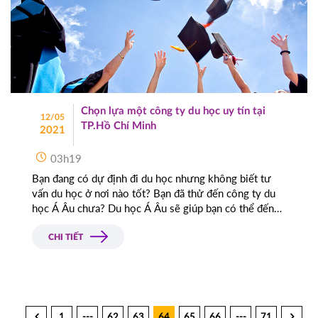
Chọn lựa một công ty du học uy tín tại
12/05
TP.Hồ Chí Minh
2021
03h19
Bạn đang có dự định đi du học nhưng không biết tư
vấn du học ở nơi nào tốt? Bạn đã thử đến công ty du
học Á Âu chưa? Du học Á Âu sẽ giúp bạn có thể đến
được đất nước mình mong muốn.
CHI TIẾT
1
---
62
63
64
65
66
---
71