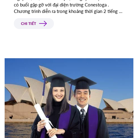
có buổi gặp gỡ với đại diện trường Conestoga .
Chương trình diễn ra trong khoảng thời gian 2 tiếng và
được đại diện trường giới thiệu đôi nét về các chuyên
ngành do trường Conestoga đào tạo và đặc biệt là
CHI TIẾT
chương trình học bổng dành cho du học sinh Việt
Nam.